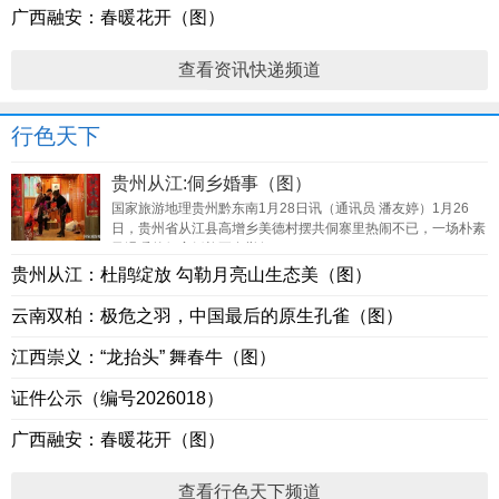
广西融安：春暖花开（图）
查看资讯快递频道
行色天下
贵州从江:侗乡婚事（图）
国家旅游地理贵州黔东南1月28日讯（通讯员 潘友婷）1月26
日，贵州省从江县高增乡美德村摆共侗寨里热闹不已，一场朴素
又温暖的侗家婚礼正在举行。
贵州从江：杜鹃绽放 勾勒月亮山生态美（图）
云南双柏：极危之羽，中国最后的原生孔雀（图）
江西崇义：“龙抬头” 舞春牛（图）
证件公示（编号2026018）
广西融安：春暖花开（图）
查看行色天下频道