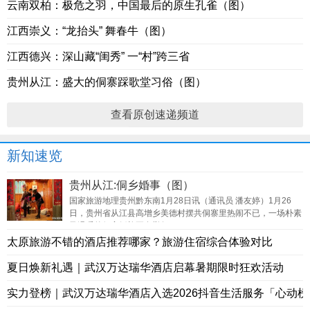
云南双柏：极危之羽，中国最后的原生孔雀（图）
江西崇义：“龙抬头” 舞春牛（图）
江西德兴：深山藏“闺秀” 一“村”跨三省
贵州从江：盛大的侗寨踩歌堂习俗（图）
查看原创速递频道
新知速览
贵州从江:侗乡婚事（图）
国家旅游地理贵州黔东南1月28日讯（通讯员 潘友婷）1月26
日，贵州省从江县高增乡美德村摆共侗寨里热闹不已，一场朴素
又温暖的侗家婚礼正在举行。
太原旅游不错的酒店推荐哪家？旅游住宿综合体验对比
夏日焕新礼遇｜武汉万达瑞华酒店启幕暑期限时狂欢活动
实力登榜｜武汉万达瑞华酒店入选2026抖音生活服务「心动