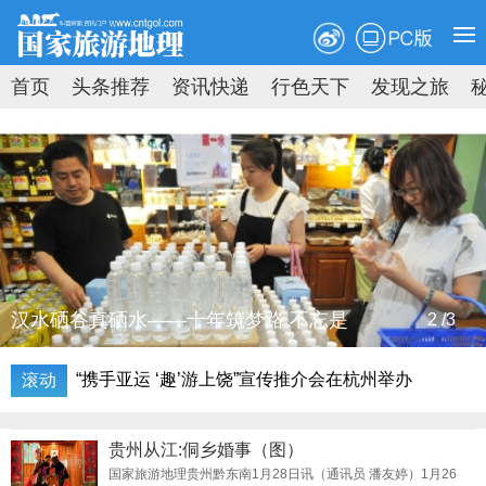
PC版
首页
头条推荐
资讯快递
行色天下
发现之旅
原创速递
新知速览
拍图时代
地理荟萃
汉水硒谷真硒水——十年筑梦路 不忘是
2 /3
西湖区“微改精提”：不出杭州，打造海岛风情度假圣
地
“携手亚运 ‘趣’游上饶”宣传推介会在杭州举办
亚运在杭州，休闲来安吉！云上草原推出“登高赏秋
贵州从江:侗乡婚事（图）
季”
杭州“三江两岸”国际旅游推广周启动
国家旅游地理贵州黔东南1月28日讯（通讯员 潘友婷）1月26