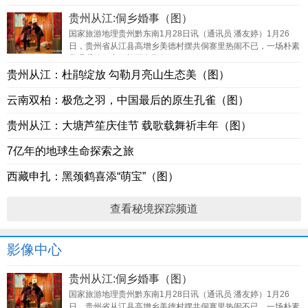
贵州从江:侗乡婚事（图）
国家旅游地理贵州黔东南1月28日讯（通讯员 潘友婷）1月26
日，贵州省从江县高增乡美德村摆共侗寨里热闹不已，一场朴素
又温暖的侗家婚礼正在举行。
贵州从江：杜鹃绽放 勾勒月亮山生态美（图）
云南双柏：极危之羽，中国最后的原生孔雀（图）
贵州从江：大塘芦笙庆佳节 载歌载舞祈丰年（图）
7亿年的地球生命探索之旅
西藏申扎：黑颈鹤喜添“萌宝”（图）
查看秘境探踪频道
影像中心
贵州从江:侗乡婚事（图）
国家旅游地理贵州黔东南1月28日讯（通讯员 潘友婷）1月26
日，贵州省从江县高增乡美德村摆共侗寨里热闹不已，一场朴素