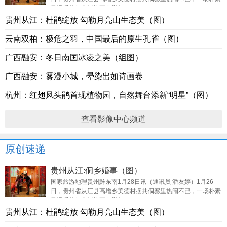
又温暖的侗家婚礼正在举行。
贵州从江：杜鹃绽放 勾勒月亮山生态美（图）
云南双柏：极危之羽，中国最后的原生孔雀（图）
广西融安：冬日南国冰凌之美（组图）
广西融安：雾漫小城，晕染出如诗画卷
杭州：红翅凤头鹃首现植物园，自然舞台添新“明星”（图）
查看影像中心频道
原创速递
贵州从江:侗乡婚事（图）
国家旅游地理贵州黔东南1月28日讯（通讯员 潘友婷）1月26
日，贵州省从江县高增乡美德村摆共侗寨里热闹不已，一场朴素
又温暖的侗家婚礼正在举行。
贵州从江：杜鹃绽放 勾勒月亮山生态美（图）