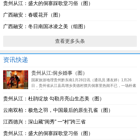
贵州从江：盛大的侗寨踩歌堂习俗（图）
广西融安：春暖花开（图）
广西融安：冬日南国冰凌之美（组图）
查看更多头条
资讯快递
贵州从江:侗乡婚事（图）
国家旅游地理贵州黔东南1月28日讯（通讯员 潘友婷）1月26
日，贵州省从江县高增乡美德村摆共侗寨里热闹不已，一场朴素
又温暖的侗家婚礼正在举行。
贵州从江：杜鹃绽放 勾勒月亮山生态美（图）
云南双柏：极危之羽，中国最后的原生孔雀（图）
江西德兴：深山藏“闺秀” 一“村”跨三省
贵州从江：盛大的侗寨踩歌堂习俗（图）