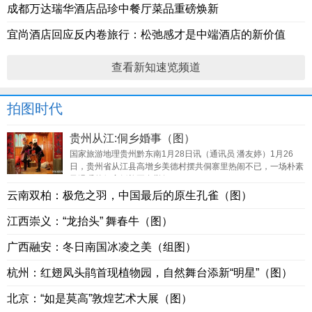
成都万达瑞华酒店品珍中餐厅菜品重磅焕新
宜尚酒店回应反内卷旅行：松弛感才是中端酒店的新价值
查看新知速览频道
拍图时代
贵州从江:侗乡婚事（图）
国家旅游地理贵州黔东南1月28日讯（通讯员 潘友婷）1月26
日，贵州省从江县高增乡美德村摆共侗寨里热闹不已，一场朴素
又温暖的侗家婚礼正在举行。
云南双柏：极危之羽，中国最后的原生孔雀（图）
江西崇义：“龙抬头” 舞春牛（图）
广西融安：冬日南国冰凌之美（组图）
杭州：红翅凤头鹃首现植物园，自然舞台添新“明星”（图）
北京：“如是莫高”敦煌艺术大展（图）