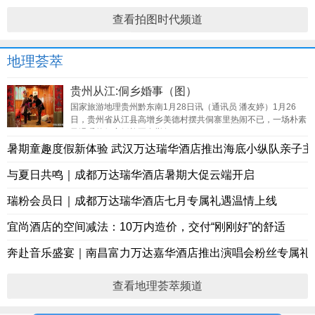
查看拍图时代频道
地理荟萃
贵州从江:侗乡婚事（图）
国家旅游地理贵州黔东南1月28日讯（通讯员 潘友婷）1月26
日，贵州省从江县高增乡美德村摆共侗寨里热闹不已，一场朴素
又温暖的侗家婚礼正在举行。
暑期童趣度假新体验 武汉万达瑞华酒店推出海底小纵队亲子主
与夏日共鸣｜成都万达瑞华酒店暑期大促云端开启
瑞粉会员日｜成都万达瑞华酒店七月专属礼遇温情上线
宜尚酒店的空间减法：10万内造价，交付“刚刚好”的舒适
奔赴音乐盛宴｜南昌富力万达嘉华酒店推出演唱会粉丝专属礼
查看地理荟萃频道