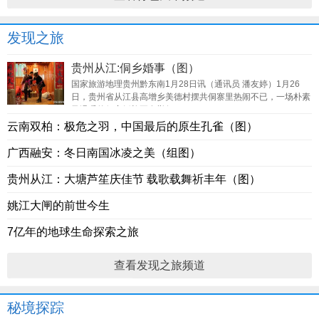
发现之旅
贵州从江:侗乡婚事（图）
国家旅游地理贵州黔东南1月28日讯（通讯员 潘友婷）1月26
日，贵州省从江县高增乡美德村摆共侗寨里热闹不已，一场朴素
又温暖的侗家婚礼正在举行。
云南双柏：极危之羽，中国最后的原生孔雀（图）
广西融安：冬日南国冰凌之美（组图）
贵州从江：大塘芦笙庆佳节 载歌载舞祈丰年（图）
姚江大闸的前世今生
7亿年的地球生命探索之旅
查看发现之旅频道
秘境探踪