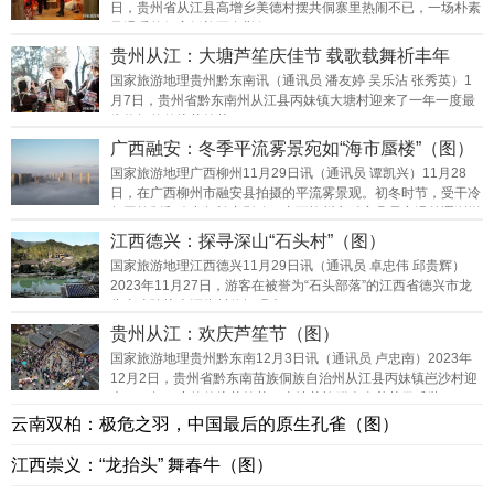
日，贵州省从江县高增乡美德村摆共侗寨里热闹不已，一场朴素
“同心迎亚运 游畲正当时” 景宁文旅邀客杭州
又温暖的侗家婚礼正在举行。
贵州从江：大塘芦笙庆佳节 载歌载舞祈丰年
杭州“诗路文化·三江两岸”20景 全网评选及拟名征集
（图）
国家旅游地理贵州黔东南讯（通讯员 潘友婷 吴乐沾 张秀英）1
月7日，贵州省黔东南州从江县丙妹镇大塘村迎来了一年一度最
活动正式发布
为热闹的传统芦笙节。
广西融安：冬季平流雾景宛如“海市蜃楼”（图）
国家旅游地理广西柳州11月29日讯（通讯员 谭凯兴）11月28
日，在广西柳州市融安县拍摄的平流雾景观。初冬时节，受干冷
气团控制和冷空气补充影响，广西柳州市融安县昼夜温差逐渐增
大。
江西德兴：探寻深山“石头村”（图）
国家旅游地理江西德兴11月29日讯（通讯员 卓忠伟 邱贵辉）
2023年11月27日，游客在被誉为“石头部落”的江西省德兴市龙
头山乡陈坊上源头村休闲观光。
贵州从江：欢庆芦笙节（图）
国家旅游地理贵州黔东南12月3日讯（通讯员 卢忠南）2023年
12月2日，贵州省黔东南苗族侗族自治州从江县丙妹镇岜沙村迎
来了一年一度的传统芦笙节，当地苗族群众身着节日盛装。
云南双柏：极危之羽，中国最后的原生孔雀（图）
江西崇义：“龙抬头” 舞春牛（图）