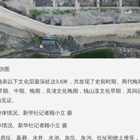
供图
以下文化层最深处达3.6米，共发现了史前时期、商代晚
早期、中期、晚期，良渚文化晚期，钱山漾文化早期，其间
的见证。
体情况。新华社记者顾小立 摄
房址、墓葬、水井、水池、灰坑、灰沟、灶址和烧土堆等，出