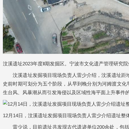
汶溪遗址2023年度Ⅱ期发掘区。宁波市文化遗产管理研究院
汶溪遗址发掘项目现场负责人雷少介绍，汶溪遗址距地表
史前时期可划分为五个阶段，从早到晚分别为河姆渡文化
生台风、风暴潮从而引发海侵以及区域性海平面上升事件
12月14日，汶溪遗址发掘项目现场负责人雷少介绍遗址整
雷少说，目前遗址共发现古代遗迹单位200余处，包括