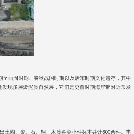
期至西周时期、春秋战国时期以及唐宋时期文化遗存，其中
还发现多层淤泥质自然层，它们是史前时期海岸带附近常发
土陶、瓷、石、铜、木质各类小件标本共计600余件。丰