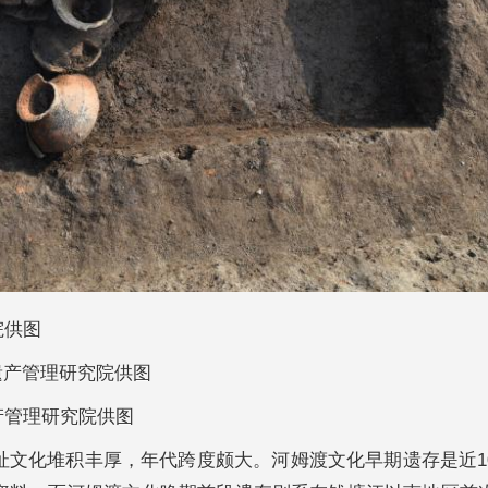
院供图
产管理研究院供图
化堆积丰厚，年代跨度颇大。河姆渡文化早期遗存是近1