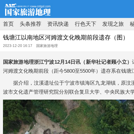
首页
头条推荐
资讯快递
行色天下
发现之旅
原创速递
新知速览
拍图时代
地理荟萃
钱塘江以南地区河姆渡文化晚期前段遗存（图）
2023-12-20 16:17
国家旅游地理
国家旅游地理浙江宁波12月14日讯（新华社记者顾小立）
河姆渡文化晚期前段（距今5800至5500年）遗存系在钱
据介绍，汶溪遗址位于宁波市镇海区九龙湖镇，原汶溪小学
波市文化遗产管理研究院分别联合复旦大学、中央民族大学