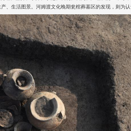
生产、生活图景。河姆渡文化晚期瓮棺葬墓区的发现，则为认