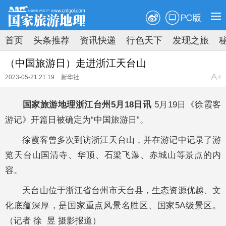
PC版
首页
头条推荐
资讯快递
行色天下
发现之旅
原创速递
新知速览
拍图时代
地理荟萃
（中国旅游日）走进浙江天台山
2023-05-21 21:19
新华社
国家旅游地理浙江台州5月18日讯
5月19日《徐霞客
游记》开篇日被确定为“中国旅游日”。
徐霞客曾多次到访浙江天台山，并在游记中记录了游
览天台山国清寺、华顶、石梁飞瀑、赤城山等景点的内
容。
天台山位于浙江省台州市天台县，生态资源优越、文
化底蕴深厚，是国家重点风景名胜区、国家5A级景区。
（记者 徐 昱 摄影报道）