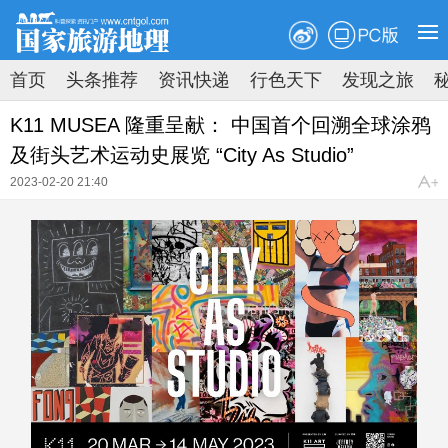
PC版
首页
头条推荐
资讯快递
行色天下
发现之旅
原创速递
新知速览
拍图时代
地理荟萃
K11 MUSEA 隆重呈献： 中国首个回溯全球涂鸦
及街头艺术运动史展览 “City As Studio”
2023-02-20 21:40