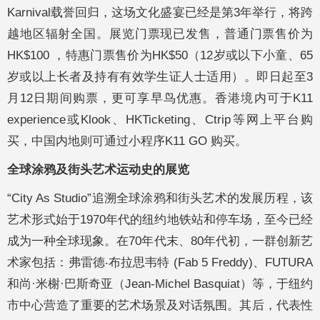
Karnival载誉回归，这场文化盛宴已经是第3年举行，将跨
越地区辐射全国。展览门票现已发售，普通门票售价为
HK$100 ，特惠门票售价为HK$50（12岁或以下小童、65
岁或以上长者及持有有效学生证人士适用）。即日起至3
月12日期间购票，更可享早鸟优惠。香港境内可于K11
experience或Klook、HKTicketing、Ctrip等网上平台购
买，中国内地则可通过小程序K11 GO 购买。
全球涂鸦及街头艺术运动史的展览
“City As Studio”追溯全球涂鸦和街头艺术的发展历程，该
艺术形式始于1970年代的纽约地铁站和停车场，至今已经
成为一种全球现象。在70年代末、80年代初，一群创新艺
术家包括：弗雷德‧布拉思韦特 (Fab 5 Freddy)、FUTURA
和尚·米榭·巴斯奇亚（Jean-Michel Basquiat）等，于纽约
市中心营造了重要的艺术场景及对话氛围。其后，代表性