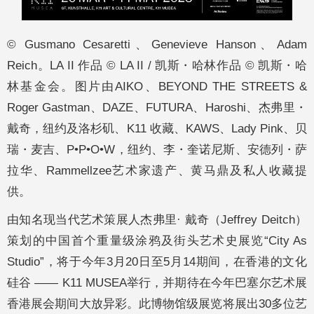
©️ Gusmano Cesaretti、Genevieve Hanson、Adam
Reich。LA II 作品 © LA II / 凯斯・哈林作品 © 凯斯・哈
林基金会。图片由AIKO、BEYOND THE STREETS &
Roger Gastman、DAZE、FUTURA、Haroshi、杰弗里・
戴奇，纽约及洛杉矶、K11 收藏、KAWS、Lady Pink、贝
瑞・麦吉、P•P•O•W，纽约、李・奎诺尼斯、安德列・萨
拉华、Rammellzee艺术家遗产、黄马鼎及私人收藏提
供。
由知名现当代艺术策展人杰弗里· 戴奇（Jeffrey Deitch）
策划的中国首个重量级涂鸦及街头艺术史展览“City As
Studio”，将于今年3月20日至5月14期间，在香港的文化
硅谷 —— K11 MUSEA举行，并期待在今年巴塞尔艺术展
香港展会期间大放异彩。此博物馆级展览将展出30多位艺