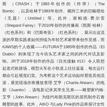
斯 （CRASH）于1983年创作的《炸弹》（The
Bomb），以及哈林于1983年创作、横跨三米的巨幅喷绘
《无题》（Untitled）等。此外，谢帕德‧费尔雷
（Shepard Fairey）于2010年创作的肖像画《凯斯·哈林》
（红色系列）和《巴斯奇亚》（红色系列），展示出这流
派的早期实践者如何持续为年轻艺术家带来创作灵感，而
KAWS的个人收藏——FUTURA于1985年创作的作品《El
Diablo》则体现了当今街头艺术家之间的跨代对话及影
响。JR于2018年创作的作品《目光接触 #13》令人联想
起老式铁路场，模型火车在小轨道上往往返返，每次运行
都会引起视觉幻觉。为考察这个艺术运动如何塑造其他流
派，展览现场亦将播放查理‧艾亨（Charlie Ahearn）的电
影《Juanito》，该电影记录其孪生兄弟——雕塑家约翰‧
艾亨（John Ahearn）为纽约布朗克斯区的居民制作石膏
雕塑的故事。此外，AIKO 与Lady Pink的作品将探讨女性