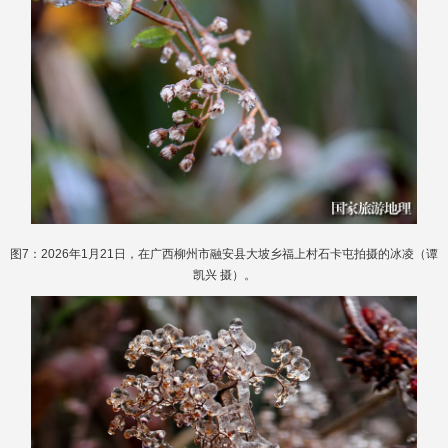
图7：2026年1月21日，在广西柳州市融安县大坡乡福上村石卡屯拍摄的冰凌（谭
凯兴 摄）。