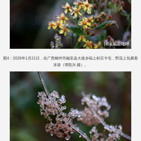
图4：2026年1月21日，在广西柳州市融安县大坡乡福上村石卡屯，野花上包裹着
冰凌（谭凯兴 摄）。