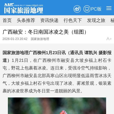
PC版
首页
头条推荐
资讯快递
行色天下
发现之旅
原创速递
新知速览
拍图时代
地理荟萃
广西融安：冬日南国冰凌之美（组图）
2026-01-23 20:42
国家旅游地理
国家旅游地理广西柳州1月23日讯（通讯员 谭凯兴 摄影报
道）
1月21日，在广西柳州市融安县大坡乡福上村石卡
屯，野花上包裹着冰凌。连日来，受强冷空气持续影响，
广西柳州市融安县北部高寒山区出现明显低温雨雪冰冻天
气，大坡乡福上村石卡屯出现了冰凌、雾凇景观，银装素
裹的冰凌世界成为冬日里一道靓丽的风景。