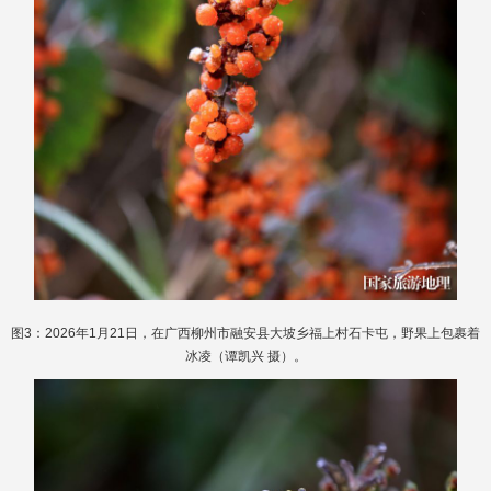
图3：2026年1月21日，在广西柳州市融安县大坡乡福上村石卡屯，野果上包裹着
冰凌（谭凯兴 摄）。