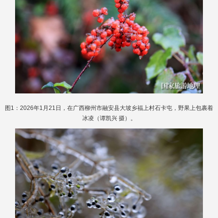
图1：2026年1月21日，在广西柳州市融安县大坡乡福上村石卡屯，野果上包裹着
冰凌（谭凯兴 摄）。