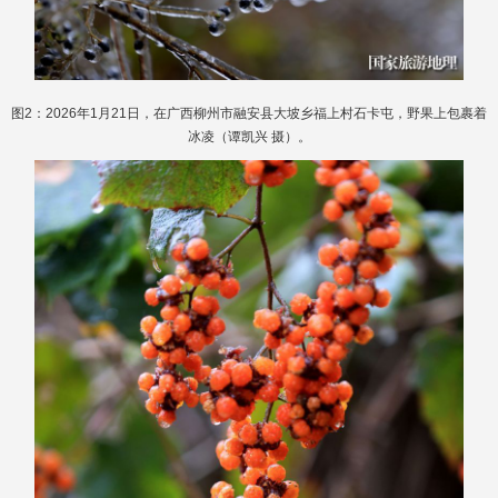
图2：2026年1月21日，在广西柳州市融安县大坡乡福上村石卡屯，野果上包裹着
冰凌（谭凯兴 摄）。