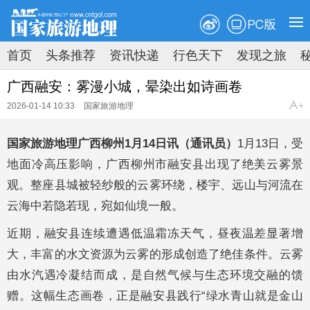
PC版
首页
头条推荐
资讯快递
行色天下
发现之旅
原创速递
新知速览
拍图时代
地理荟萃
广西融安：雾漫小城，晕染出如诗画卷
2026-01-14 10:33
国家旅游地理
国家旅游地理广西柳州1月14日讯（通讯员）
1月13日，受
地面冷高压影响，广西柳州市融安县出现了绝美云雾景
观。整座县城被轻纱般的云雾环绕，楼宇、远山与河流在
云海中若隐若现，宛如仙境一般。
近期，融安县连续遭遇低温霜冻天气，昼夜温差显著增
大，丰富的水文资源为云雾的形成创造了绝佳条件。云雾
由水汽遇冷凝结而成，是自然气候与生态环境交融的馈
赠。这幅生态画卷，正是融安县践行“绿水青山就是金山