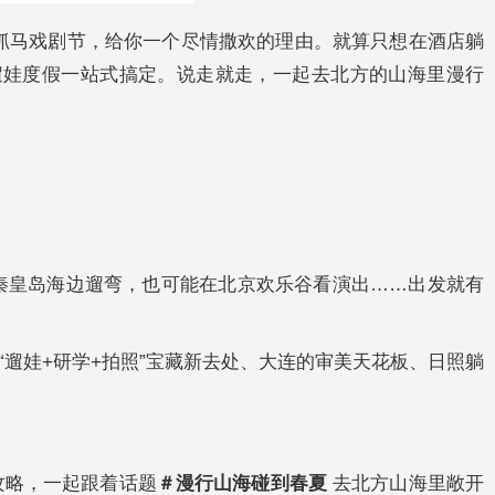
国的抓马戏剧节，给你一个尽情撒欢的理由。就算只想在酒店躺
遛娃度假一站式搞定。说走就走，一起去北方的山海里漫行
在秦皇岛海边遛弯，也可能在北京欢乐谷看演出……出发就有
遛娃+研学+拍照”宝藏新去处、大连的审美天花板、日照躺
攻略，一起跟着话题
＃漫行山海碰到春夏
去北方山海里敞开