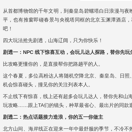
从首都博物馆的千年文明，到秦皇岛碧螺塔白日浪漫与夜晚万
平，也有推窗即碰春景与央视塔同框的北京玉渊潭酒店，
吧！
四大玩法抢先剧透，山海辽阔，只为你快乐！
剧透一：
NPC
线下惊喜互动，会玩儿达人探路，替你先玩
比攻略更懂你的，是直接帮你把路趟平的人。
这个春夏，多位高粉达人将随机空降北京、秦皇岛、日照、
机会惊喜碰头，撞见你的关注列表本人。
不止线下有惊喜，线上还有超多会玩儿达人，替你先和山海
玩攻略……跟上TA们的镜头，种草最省心、最出片的同款遛
剧透二：热点话题接力造浪，你的五一你做主
北方山间、海岸线正在迎来一年中最舒服的季节，不冷不