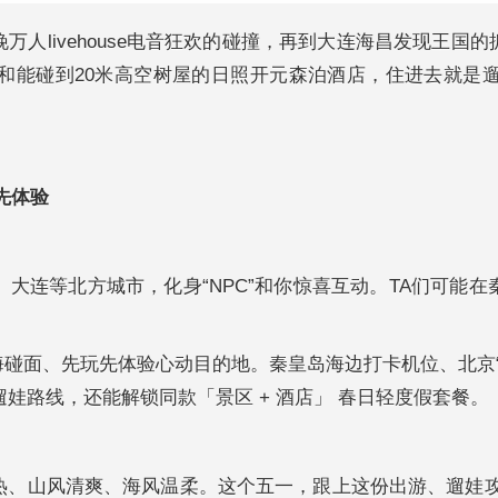
人livehouse电音狂欢的碰撞，再到大连海昌发现王
和能碰到20米高空树屋的日照开元森泊酒店，住进去就是
先体验
大连等北方城市，化身“NPC”和你惊喜互动。TA们可能
碰面、先玩先体验心动目的地。秦皇岛海边打卡机位、北京“
娃路线，还能解锁同款「景区 + 酒店」 春日轻度假套餐。
热、山风清爽、海风温柔。这个五一，跟上这份出游、遛娃