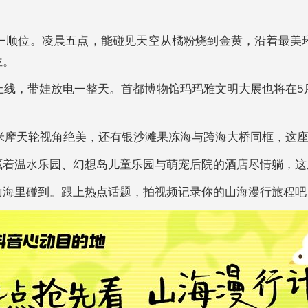
一顺位。凌晨五点，能碰见天空从橘粉烧到金黄，沿着最美
位。
线，带娃放电一整天。首都博物馆玛玛雅文明大展也将在5
08米摩天轮视角绝美，还有银沙滩果冻海与跨海大桥同框，这
着温水乐园、幻想岛儿童乐园与萌宠后院的酒店尽情躺，这座
山海里碰到。跟上热点话题，拍视频记录你的山海漫行旅程吧